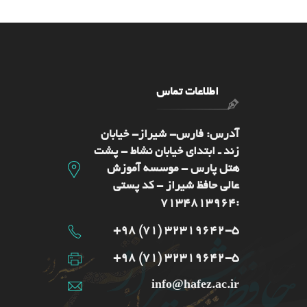
اطلاعات تماس
آدرس: فارس- شيراز- خیابان
زند ـ ابتدای خیابان نشاط - پشت
هتل پارس - موسسه آموزش
عالی حافظ شیراز - کد پستی
:7134813964
32319642-5 (71) 98+
32319642-5 (71) 98+
info@hafez.ac.ir