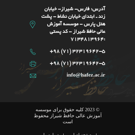
آدرس: فارس- شيراز- خیابان
زند ـ ابتدای خیابان نشاط - پشت
هتل پارس - موسسه آموزش
عالی حافظ شیراز - کد پستی
:7134813964
32319642-5 (71) 98+
32319642-5 (71) 98+
info@hafez.ac.ir
© 2023 کلیه حقوق برای موسسه
آموزش عالی حافظ شیراز محفوظ
است
صفحه اصلی
درباره ما