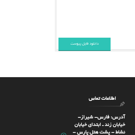
دانلود فایل پیوست
اطلاعات تماس
آدرس: فارس- شيراز-
خیابان زند ـ ابتدای خیابان
نشاط - پشت هتل پارس -