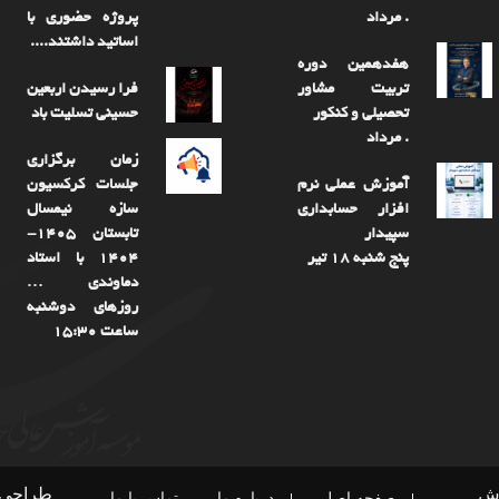
. مرداد
پروژه حضوری با
اساتید داشتند....
هفدهمین دوره
تربیت مشاور
فرا رسیدن اربعین
تحصیلی و کنکور
حسینی تسلیت باد
. مرداد
زمان برگزاری
آموزش عملی نرم
جلسات کرکسیون
افزار حسابداری
سازه نیمسال
سپیدار
تابستان 1405-
پنج شنبه 18 تیر
1404 با استاد
دماوندی …
روزهای دوشنبه
ساعت 15:30
زش
طراحی و
صفحه اصلی
درباره ما
تماس با ما