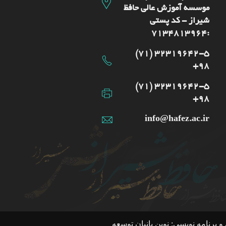
موسسه آموزش عالی حافظ
شیراز - کد پستی
:7134813964
32319642-5 (71)
98+
32319642-5 (71)
98+
info@hafez.ac.ir
 برنامه نویسی: نوین بانیان توسعه