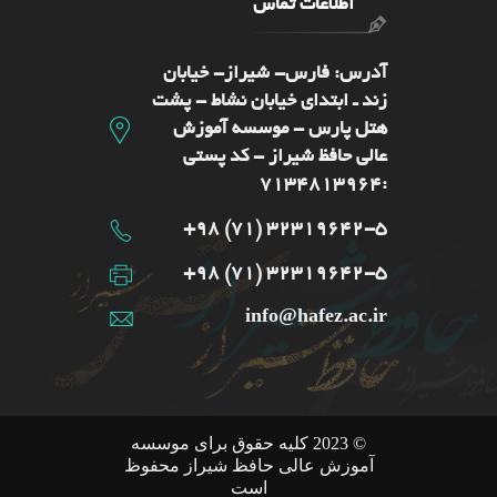
اطلاعات تماس
آدرس: فارس- شيراز- خیابان
زند ـ ابتدای خیابان نشاط - پشت
هتل پارس - موسسه آموزش
عالی حافظ شیراز - کد پستی
:7134813964
32319642-5 (71) 98+
32319642-5 (71) 98+
info@hafez.ac.ir
© 2023 کلیه حقوق برای موسسه
آموزش عالی حافظ شیراز محفوظ
است