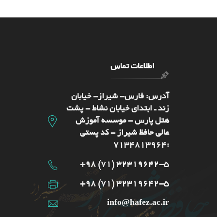
اطلاعات تماس
آدرس: فارس- شيراز- خیابان
زند ـ ابتدای خیابان نشاط - پشت
هتل پارس - موسسه آموزش
عالی حافظ شیراز - کد پستی
:7134813964
32319642-5 (71) 98+
32319642-5 (71) 98+
info@hafez.ac.ir