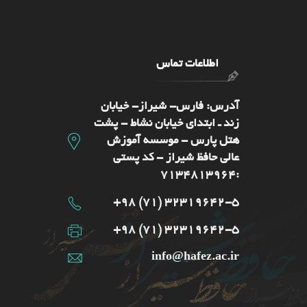
اطلاعات تماس
آدرس: فارس- شيراز- خیابان
زند ـ ابتدای خیابان نشاط - پشت
هتل پارس - موسسه آموزش
عالی حافظ شیراز - کد پستی
:7134813964
32319642-5 (71) 98+
32319642-5 (71) 98+
info@hafez.ac.ir