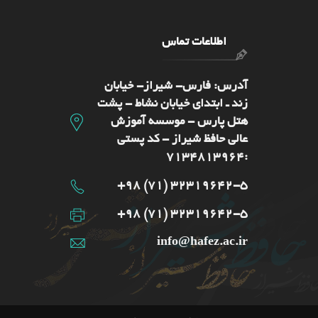
اطلاعات تماس
آدرس: فارس- شيراز- خیابان
زند ـ ابتدای خیابان نشاط - پشت
هتل پارس - موسسه آموزش
عالی حافظ شیراز - کد پستی
:7134813964
32319642-5 (71) 98+
32319642-5 (71) 98+
info@hafez.ac.ir