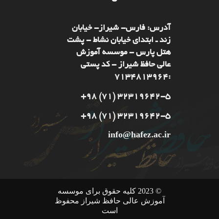
آدرس: فارس- شيراز- خیابان
زند ـ ابتدای خیابان نشاط - پشت
هتل پارس - موسسه آموزش
عالی حافظ شیراز - کد پستی
:7134813964
32319642-5 (71) 98+
32319642-5 (71) 98+
info@hafez.ac.ir
© 2023 کلیه حقوق برای موسسه
آموزش عالی حافظ شیراز محفوظ
است