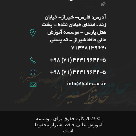
آدرس: فارس- شيراز- خیابان
زند ـ ابتدای خیابان نشاط - پشت
هتل پارس - موسسه آموزش
عالی حافظ شیراز - کد پستی
:7134813964
32319642-5 (71) 98+
32319642-5 (71) 98+
info@hafez.ac.ir
© 2023 کلیه حقوق برای موسسه
آموزش عالی حافظ شیراز محفوظ
است